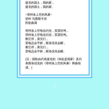
捷克的国土，我的家，
捷克的国土，我的家。
<塔特洛上空的风暴>
坚科·马图斯卡词
民歌曲调
塔特洛上空电击闪光，雷震狂鸣，
塔特洛上空电击闪光，雷震狂鸣。
教它停，弟兄们，
雷电总会平静，斯洛伐克会醒，
教它停，弟兄们，
雷电总会平静，斯洛伐克会醒。
(注：国歌由代表捷克的《何处是我家》及代
表斯洛伐克的《塔特洛上空的风暴》两曲组
成。)