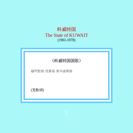
科威特国
The State of KUWAIT
(1961-1978)
《科威特国国歌》
穆罕默德·优素福·奥乌迪斯曲
(无歌词)