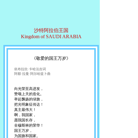
沙特阿拉伯王国
Kingdom of SAUDI ARABIA
《敬爱的国王万岁》
依布拉欣·卡哈法吉词
阿都·拉曼·阿尔哈提卜曲
向光荣至高进发，
赞颂上天的造化。
举起飘扬的绿旗，
把光明象征传达！
真主最伟大！
啊，我国家，
愿我国长存，
全穆斯林的荣华！
国王万岁，
为国旗和国家。