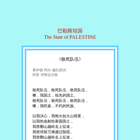
巴勒斯坦国
The State of PALESTINE
《敢死队伍》
赛伊德·阿尔·穆扎因词
阿里·伊斯迈尔曲
敢死队伍，敢死队伍，敢死队伍，
噢，我国土，祖先的国土。
敢死队伍，敢死队伍，敢死队伍，
噢，我民族，不朽的民族。
以我决心，我炮火如火山报复，
以我热血献给家园国土，
我曾翻山越岭走上征途，
我曾排除万难越过险阻。
我曾翻山越岭走上征途，