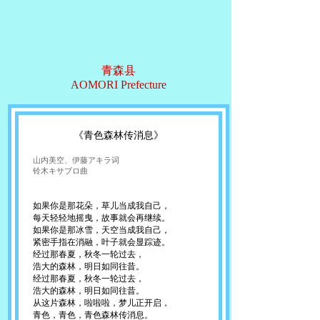
青森县
AOMORI Prefecture
《青色森林传消息》
山内美空、伊藤アキラ词
铃木キサブロ曲
如果你是那花朵，草儿当成我自己，
每天轻轻地摇曳，故事就会再继续。
如果你是那冰雪，天空当成我自己，
紧密手指在消融，叶子就会显踪迹。
经过那春夏，秋冬一轮过去，
浩大的森林，明日如同往昔。
经过那春夏，秋冬一轮过去，
浩大的森林，明日如同往昔。
从这片森林，啦啦啦，梦儿正开启，
青色，青色，青色森林传消息。