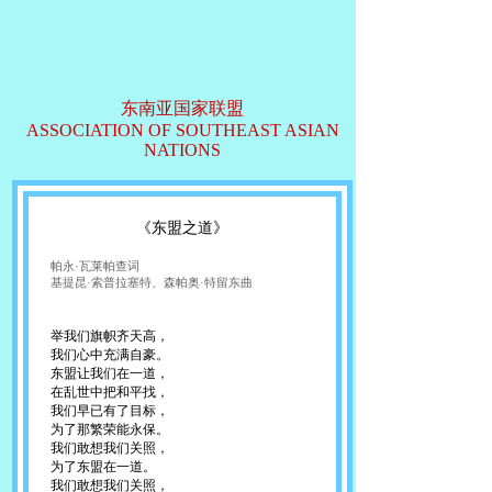
东南亚国家联盟
ASSOCIATION OF SOUTHEAST ASIAN
NATIONS
《东盟之道》
帕永·瓦莱帕查词
基提昆·索普拉塞特、森帕奥·特留东曲
举我们旗帜齐天高，
我们心中充满自豪。
东盟让我们在一道，
在乱世中把和平找，
我们早已有了目标，
为了那繁荣能永保。
我们敢想我们关照，
为了东盟在一道。
我们敢想我们关照，