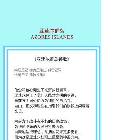
亚速尔群岛
AZORES ISLANDS
《亚速尔群岛邦歌》
纳塔里亚·德奥里维拉·科雷亚词
特奥费罗·弗拉扎奥曲
信念和信心诞生了光辉的新篇章，
亚速尔保证了我们人民对光明的响往。
向前方！同心协力为我们的自治邦。
自由、正义和理性在指引我们的旗帜上闪耀着
光芒。
向前方！战斗在不朽的历史战场，
为神彩飞扬的人民把将来照亮。
自豪地达成理想，采摘的花果更多更香，
因为这是亚速尔桂冠上星星的神圣方向。