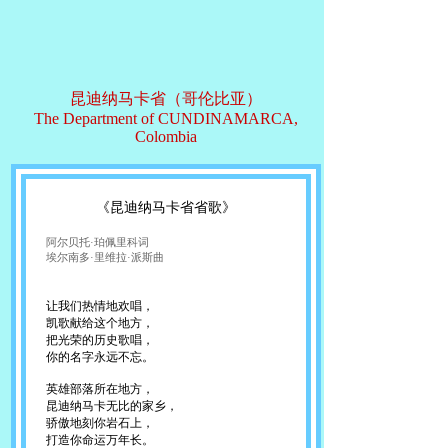
昆迪纳马卡省（哥伦比亚）
The Department of CUNDINAMARCA,
Colombia
《昆迪纳马卡省省歌》
阿尔贝托·珀佩里科词
埃尔南多·里维拉·派斯曲
让我们热情地欢唱，
凯歌献给这个地方，
把光荣的历史歌唱，
你的名字永远不忘。
英雄部落所在地方，
昆迪纳马卡无比的家乡，
骄傲地刻你岩石上，
打造你命运万年长。