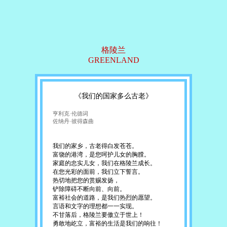
格陵兰
GREENLAND
《我们的国家多么古老》
亨利克·伦德词
佐纳丹·彼得森曲
我们的家乡，古老得白发苍苍。
富饶的港湾，是您呵护儿女的胸膛。
家庭的忠实儿女，我们在格陵兰成长。
在您光彩的面前，我们立下誓言。
热切地把您的赏赐发扬，
铲除障碍不断向前、向前。
富裕社会的道路，是我们热烈的愿望。
言语和文字的理想都一一实现。
不甘落后，格陵兰要傲立于世上！
勇敢地屹立，富裕的生活是我们的响往！