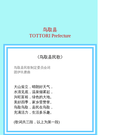
鸟取县
TOTTORI Prefecture
《鸟取县民歌》
鸟取县民歌制定委员会词
团伊玖磨曲
大山耸立，晴朗好天气，
水清见底，温泉烟雾起，
兴旺富裕，绿色的大地。
美好四季，家乡受赞誉。
鸟取鸟取，县民在鸟取，
充满活力，生活多乐趣。
(歌词共三段，以上为第一段)