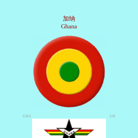
加纳
Ghana
GHA
GH