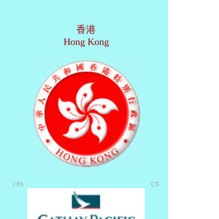
香港
Hong Kong
CPA
CX