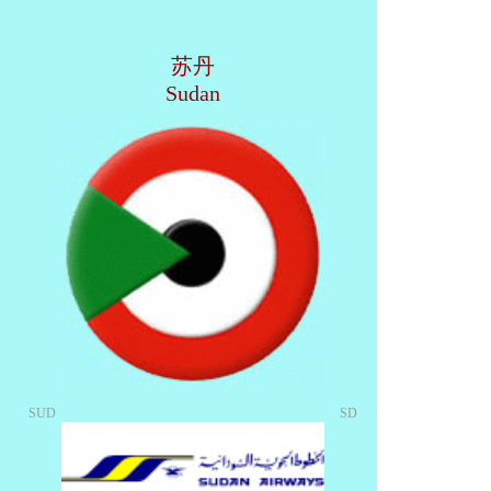
苏丹
Sudan
SUD
SD